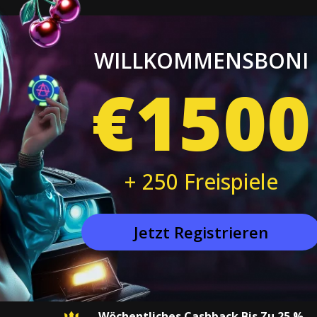
WILLKOMMENSBONI
€1500
+ 250 Freispiele
Jetzt Registrieren
Wöchentliches Cashback Bis Zu 25 %