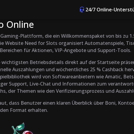
24/7 Online-Unterst
o Online
-Gaming-Plattform, die ein Willkommenspaket von bis zu 1.
Die Website Need for Slots organisiert Automatenspiele, Tis
n Bereichen für Aktionen, VIP-Angebote und Support-Tools.
ichtigsten Betriebsdetails direkt auf der Startseite präsen
nelle Auszahlungen und wöchentliches 25 % Cashback hervo
pielbibliothek wird von Softwareanbietern wie Amatic, Be
iger Support, Live-Chat und Informationen zum verantwortu
ichs, der Themen wie den Verifizierungsprozess und Auszah
aut, dass Benutzer einen klaren Überblick über Boni, Kont
nden Format erhalten.