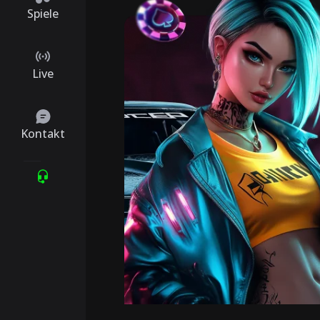
Spiele
Live
Kontakt